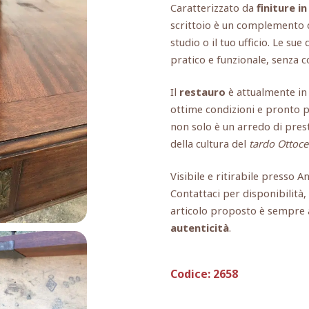
Caratterizzato da
finiture i
scrittoio è un complemento d
studio o il tuo ufficio. Le su
pratico e funzionale, senza 
Il
restauro
è attualmente in 
ottime condizioni e pronto pe
non solo è un arredo di prest
della cultura del
tardo Ottoc
Visibile e ritirabile presso A
Contattaci per disponibilità
articolo proposto è sempr
autenticità
.
Codice:
2658