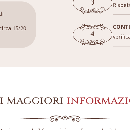
Rispett
di
CONT
circa 15/20
verific
i maggiori
informazi