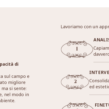
Lavoriamo con un appr
ANALI
Capiamo
davver
pacità di
INTERV
za sul campo e
Consolida
tato migliore
ed esteti
 ma si sente:
re, nel modo in
mbiente.
FINIT