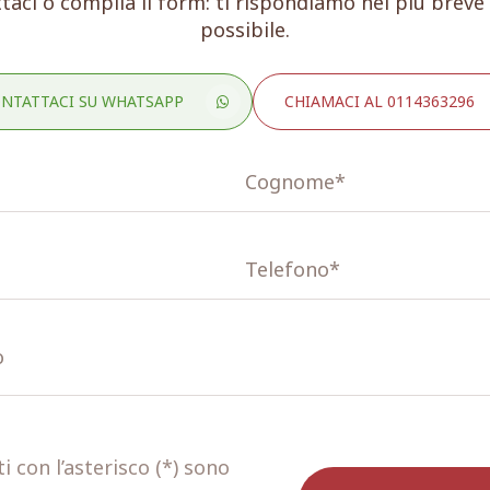
taci o compila il form: ti rispondiamo nel più brev
possibile.
NTATTACI SU WHATSAPP
CHIAMACI AL 0114363296
 con l’asterisco (*) sono