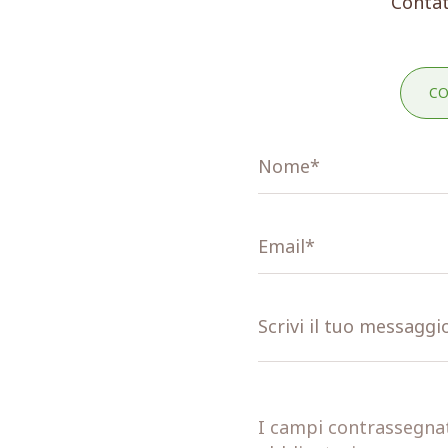
Contat
CO
I campi contrassegnati