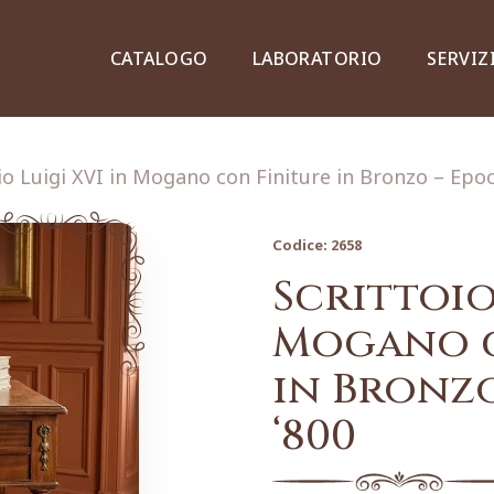
CATALOGO
LABORATORIO
SERVIZ
io Luigi XVI in Mogano con Finiture in Bronzo – Epoc
Codice:
2658
Credenze, piattaie e vetrine
Scrittoio
Mogano c
in Bronzo
Lampade e lampadari
‘800
Dipinti e stampe