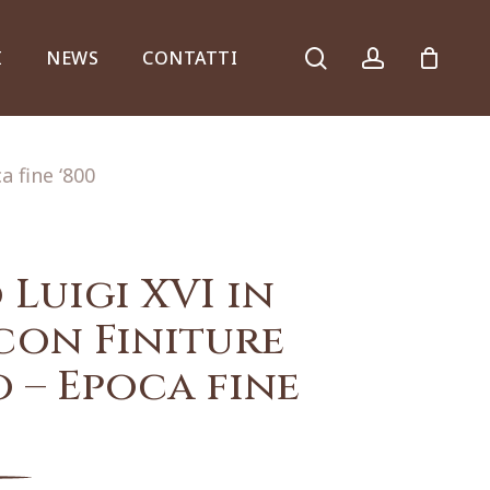
search
account
I
NEWS
CONTATTI
a fine ‘800
Armadi, comò e ribalte
 Luigi XVI in
on Finiture
 – Epoca fine
Specchiere e consolle
Complementi d’arredo