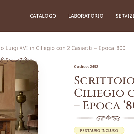
CATALOGO
LABORATORIO
SERVIZ
io Luigi XVI in Ciliegio con 2 Cassetti – Epoca ‘800
Codice:
2492
Credenze, piattaie e vetrine
Scrittoio
Ciliegio 
– Epoca ‘8
Lampade e lampadari
Dipinti e stampe
RESTAURO INCLUSO