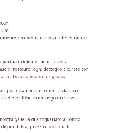
x80h
cm 61
stimento recentemente sostituito durante il
a
patina originale
che ne attesta
fase di restauro, ogni dettaglio è curato con
arlo al suo splendore originale.
isce perfettamente in contesti classici e
udio o ufficio in un luogo di classe e
a nostra galleria di antiquariato a Torino
 disponibilità, prezzo e opzioni di