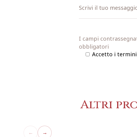
I campi contrassegnati
obbligatori
Accetto i termini
Altri pr
←
→