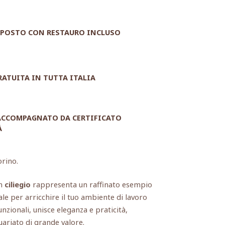
POSTO CON RESTAURO INCLUSO
RATUITA IN TUTTA ITALIA
 ACCOMPAGNATO DA CERTIFICATO
À
orino.
n
ciliegio
rappresenta un raffinato esempio
ale per arricchire il tuo ambiente di lavoro
nzionali, unisce eleganza e praticità,
ariato di grande valore.