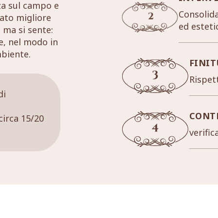
za sul campo e
Consolida
tato migliore
ed esteti
 ma si sente:
re, nel modo in
mbiente.
FINIT
Rispett
di
CONT
circa 15/20
verific