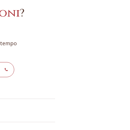
oni
?
e tempo