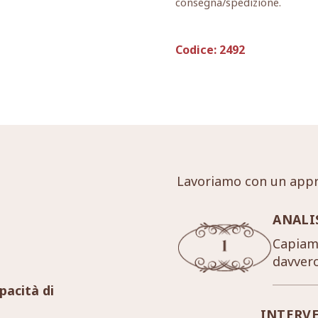
consegna/spedizione.
Codice:
2492
Lavoriamo con un appr
ANALI
Capiamo
davver
pacità di
INTERV