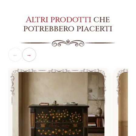
Altri prodotti
che
potrebbero piacerti
←
→