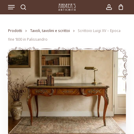
Skip
Menu
to
search
account
main
content
Prodotti
Tavoli, tavolini e scrittoi
Scrittoio Luigi XV – Epoca
fine ‘800 in Palissandro