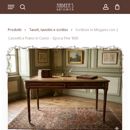
Skip
Menu
to
search
account
main
content
Prodotti
Tavoli, tavolini e scrittoi
Scrittoio in Mogano con 2
Cassetti e Piano in Cuoio – Epoca Fine ‘800