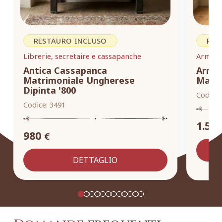
RESTAURO INCLUSO
RES
Librerie, secretaire e cassapanche
Armadi,
Antica Cassapanca
Armad
Matrimoniale Ungherese
Masse
Dipinta '800
Codice:
Codice:
3491
1.55
980
€
DETTAGLIO