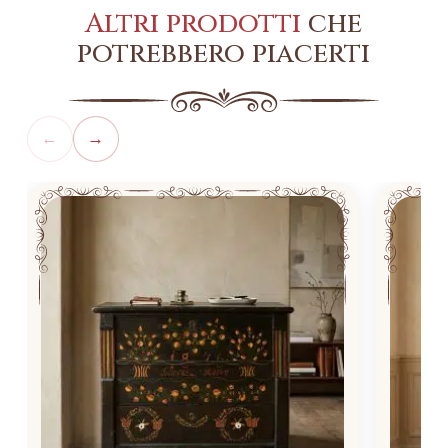
Altri prodotti
che
potrebbero piacerti
←
→