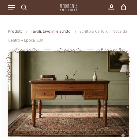
Skip
Menu
to
search
account
main
content
Prodotti
Tavoli, tavolini e scrittoi
Scrittoio Carlo X in Noce da
Centro – Epoca ‘800