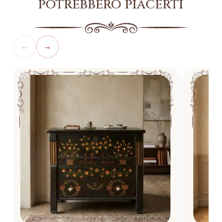
potrebbero piacerti
←
→