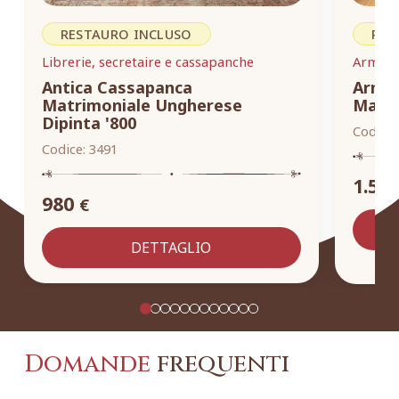
RESTAURO INCLUSO
RES
Librerie, secretaire e cassapanche
Armadi,
Antica Cassapanca
Armad
Matrimoniale Ungherese
Masse
Dipinta '800
Codice:
Codice:
3491
1.55
980
€
DETTAGLIO
Domande
frequenti