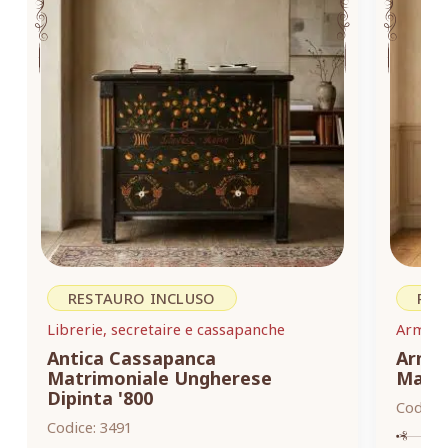
RESTAURO INCLUSO
RES
Librerie, secretaire e cassapanche
Armadi,
Antica Cassapanca
Armad
Matrimoniale Ungherese
Masse
Dipinta '800
Codice:
Codice:
3491