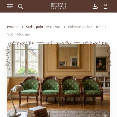
Skip
Menu
to
search
account
main
content
Prodotti
Sedie, poltrone e divani
Poltrone Carlo X – II metà
‘800 in Mogano