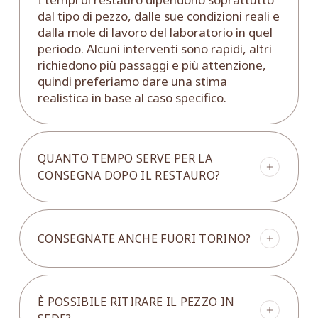
dal tipo di pezzo, dalle sue condizioni reali e
dalla mole di lavoro del laboratorio in quel
periodo. Alcuni interventi sono rapidi, altri
richiedono più passaggi e più attenzione,
quindi preferiamo dare una stima
realistica in base al caso specifico.
QUANTO TEMPO SERVE PER LA
CONSEGNA DOPO IL RESTAURO?
In generale, dalla fine del restauro la
consegna richiede mediamente circa 10 –
CONSEGNATE ANCHE FUORI TORINO?
15 giorni. Questo intervallo può variare in
base alla zona di destinazione, al tipo di
pezzo e alla logistica necessaria per
Sì, organizziamo consegne anche fuori
trasportarlo in modo sicuro. Se ci indichi
Torino. In questi casi valutiamo di volta in
È POSSIBILE RITIRARE IL PEZZO IN
città e CAP, possiamo confermarti una
volta tempi e modalità in base alla