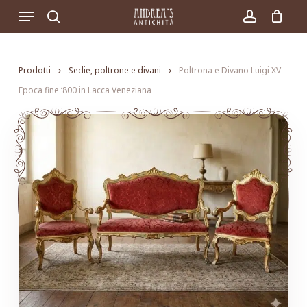
Skip
Menu
to
search
account
main
content
Prodotti
Sedie, poltrone e divani
Poltrona e Divano Luigi XV –
Epoca fine ‘800 in Lacca Veneziana