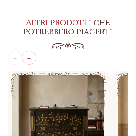
Altri prodotti
che
potrebbero piacerti
←
→