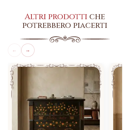
Altri prodotti
che
potrebbero piacerti
←
→