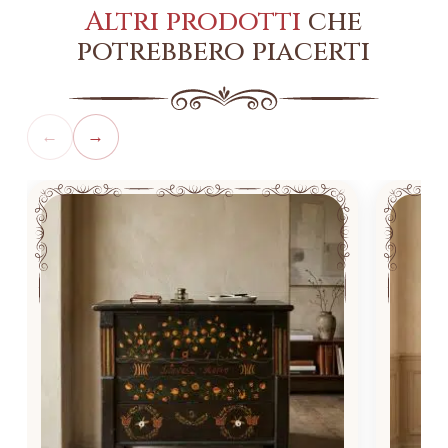
Altri prodotti
che
potrebbero piacerti
←
→