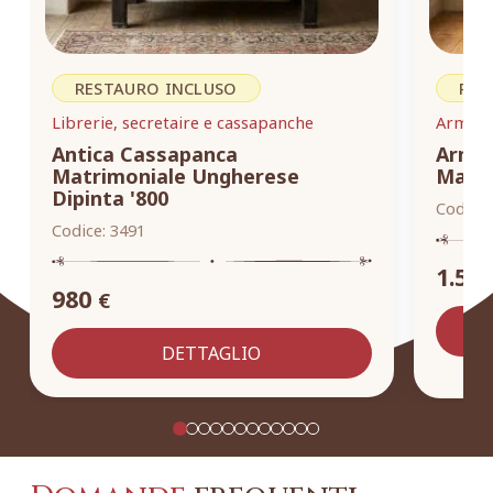
RESTAURO INCLUSO
RES
Librerie, secretaire e cassapanche
Armadi,
Antica Cassapanca
Armad
Matrimoniale Ungherese
Masse
Dipinta '800
Codice:
Codice:
3491
1.55
980
€
DETTAGLIO