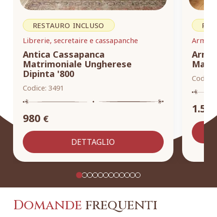
RESTAURO INCLUSO
RES
Librerie, secretaire e cassapanche
Armadi,
Antica Cassapanca
Armad
Matrimoniale Ungherese
Masse
Dipinta '800
Codice:
Codice:
3491
1.55
980
€
DETTAGLIO
Domande
frequenti