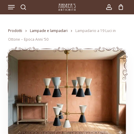
Skip
Menu
to
search
account
main
content
Prodotti
Lampade e lampadari
Lampadario a 19 Luci in
Ottone – Epoca Anni ’50