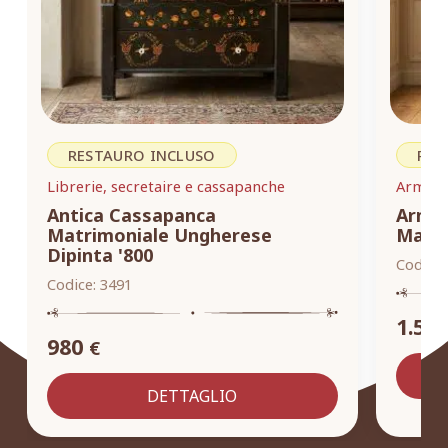
RESTAURO INCLUSO
RES
Librerie, secretaire e cassapanche
Armadi,
Antica Cassapanca
Armad
Matrimoniale Ungherese
Masse
Dipinta '800
Codice:
Codice:
3491
1.55
980
€
DETTAGLIO