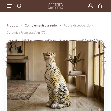
Skip
Menu
to
search
account
main
content
Prodotti
Complementi d’arredo
Figura di Leopardo –
Ceramica Francese Anni ’70