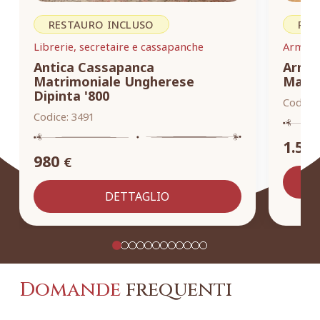
RESTAURO INCLUSO
RES
Librerie, secretaire e cassapanche
Armadi,
Antica Cassapanca
Armad
Matrimoniale Ungherese
Masse
Dipinta '800
Codice:
Codice:
3491
1.55
980
€
DETTAGLIO
Domande
frequenti