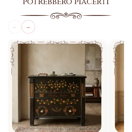
potrebbero piacerti
←
→