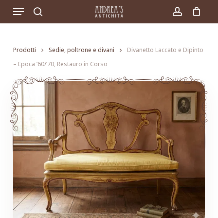
Skip
Menu
to
search
account
main
content
Prodotti
Sedie, poltrone e divani
Divanetto Laccato e Dipinto
– Epoca ’60/’70, Restauro in Corso