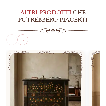
Altri prodotti
che
potrebbero piacerti
←
→