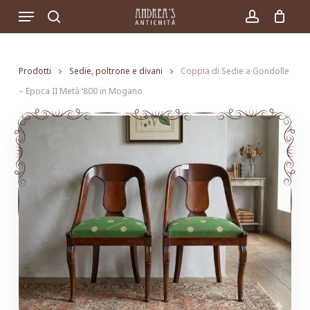
Skip
Menu
to
search
account
main
content
Prodotti
Sedie, poltrone e divani
Coppia di Sedie a Gondolle
– Epoca II Metà ‘800 in Mogano