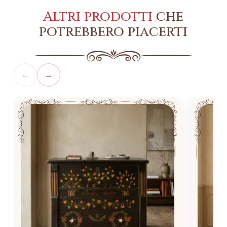
Altri prodotti
che
potrebbero piacerti
←
→