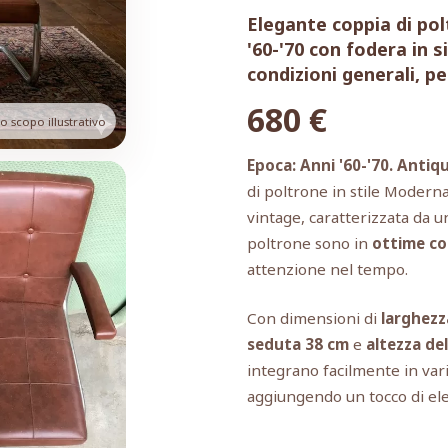
Elegante coppia di po
'60-'70 con fodera in 
condizioni generali, p
680
€
 scopo illustrativo
Epoca: Anni '60-'70. Antiq
di poltrone in stile Modern
vintage, caratterizzata da 
poltrone sono in
ottime co
attenzione nel tempo.
Con dimensioni di
larghezz
seduta 38 cm
e
altezza de
integrano facilmente in vari 
aggiungendo un tocco di el