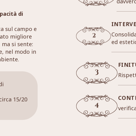
davver
pacità di
INTERV
za sul campo e
Consolida
tato migliore
ed esteti
 ma si sente:
re, nel modo in
mbiente.
FINIT
Rispett
di
CONT
circa 15/20
verific