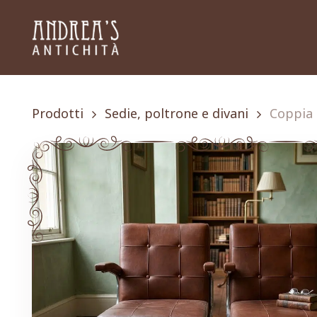
Skip
to
main
content
Prodotti
Sedie, poltrone e divani
Coppia 
ESPLORA LE CATEGORIE
Premi Invio per cercare o ESC per chiudere
Tavoli, tavolini e scrittoi
Librerie, secretaire e cassapanche
Sedie, poltrone e divani