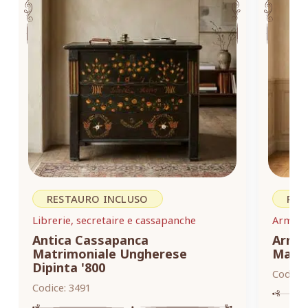
RESTAURO INCLUSO
RES
Librerie, secretaire e cassapanche
Armadi,
Antica Cassapanca
Armad
Matrimoniale Ungherese
Masse
Dipinta '800
Codice:
Codice:
3491