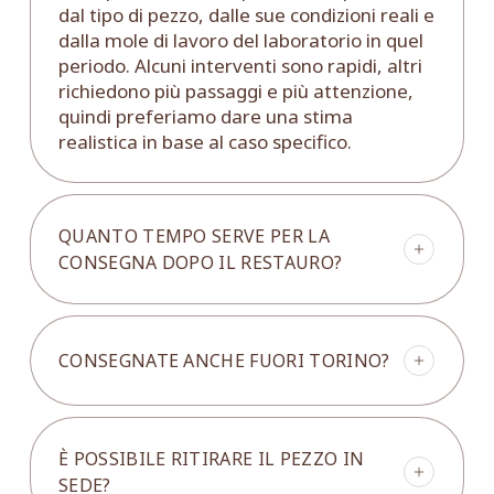
dal tipo di pezzo, dalle sue condizioni reali e
dalla mole di lavoro del laboratorio in quel
periodo. Alcuni interventi sono rapidi, altri
richiedono più passaggi e più attenzione,
quindi preferiamo dare una stima
realistica in base al caso specifico.
QUANTO TEMPO SERVE PER LA
CONSEGNA DOPO IL RESTAURO?
In generale, dalla fine del restauro la
consegna richiede mediamente circa 10 –
CONSEGNATE ANCHE FUORI TORINO?
15 giorni. Questo intervallo può variare in
base alla zona di destinazione, al tipo di
pezzo e alla logistica necessaria per
Sì, organizziamo consegne anche fuori
trasportarlo in modo sicuro. Se ci indichi
Torino. In questi casi valutiamo di volta in
È POSSIBILE RITIRARE IL PEZZO IN
città e CAP, possiamo confermarti una
volta tempi e modalità in base alla
SEDE?
stima più precisa già in fase di richiesta.
destinazione e alle caratteristiche del