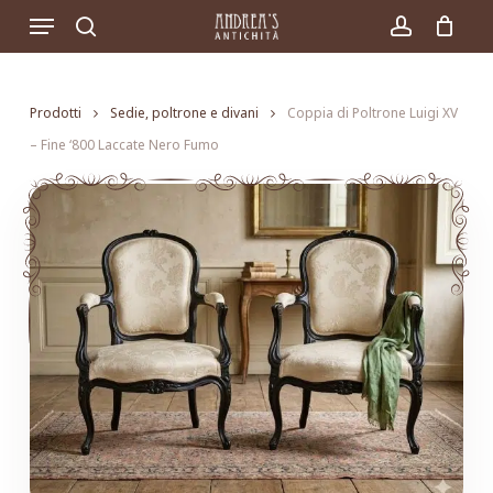
Skip
Menu
to
search
account
main
content
Prodotti
Sedie, poltrone e divani
Coppia di Poltrone Luigi XV
– Fine ‘800 Laccate Nero Fumo