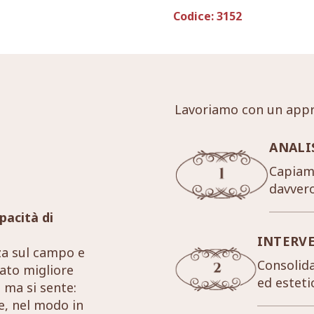
Codice:
3152
Lavoriamo con un appr
ANALI
Capiamo
davver
pacità di
INTERV
za sul campo e
Consolida
tato migliore
ed esteti
 ma si sente:
re, nel modo in