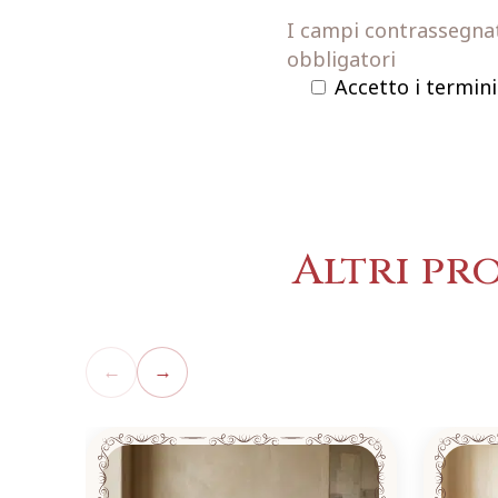
I campi contrassegnati
obbligatori
Accetto i termini
Altri pr
←
→