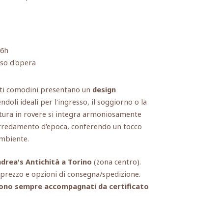
6h
rso d'opera
esti comodini presentano un
design
doli ideali per l'ingresso, il soggiorno o la
nitura in rovere si integra armoniosamente
'arredamento d'epoca, conferendo un tocco
ambiente.
drea's Antichità a Torino
(zona centro).
, prezzo e opzioni di consegna/spedizione.
i sono sempre accompagnati da certificato