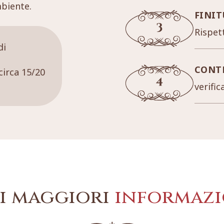
mbiente.
FINIT
Rispett
di
CONT
circa 15/20
verific
i maggiori
informazi