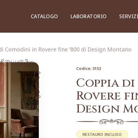
CATALOGO
LABORATORIO
SERVIZ
di Comodini in Rovere fine ‘800 di Design Montano
Codice:
3152
Credenze, piattaie e vetrine
Coppia di
Rovere fin
Design 
Lampade e lampadari
Dipinti e stampe
RESTAURO INCLUSO