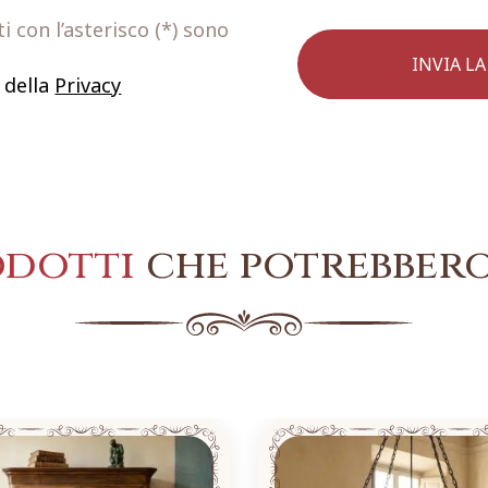
 con l’asterisco (*) sono
 della
Privacy
odotti
che potrebbero