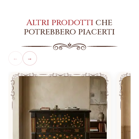
Altri prodotti
che
potrebbero piacerti
←
→