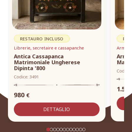
RESTAURO INCLUSO
RES
Librerie, secretaire e cassapanche
Armadi,
Antica Cassapanca
Armad
Matrimoniale Ungherese
Masse
Dipinta '800
Codice:
Codice:
3491
1.55
980
€
DETTAGLIO