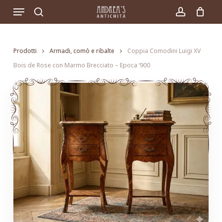
Skip
Menu
to
search
account
main
content
Prodotti
Armadi, comò e ribalte
Coppia Comodini Luigi XV
Bois de Rose con Marmo Brecciato – Epoca ‘900