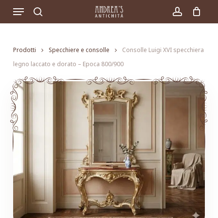
Skip
Menu
to
search
account
main
content
Prodotti
Specchiere e consolle
Consolle Luigi XVI specchiera
legno laccato e dorato – Epoca 800/900