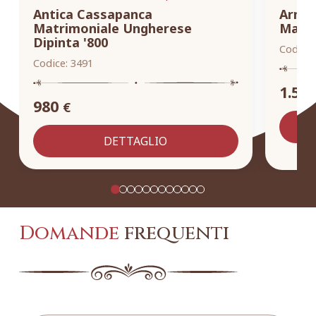
Antica Cassapanca
Armad
Matrimoniale Ungherese
Masse
Dipinta '800
Codice:
Codice:
3491
1.55
980
€
DETTAGLIO
Domande
frequenti