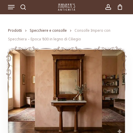
Skip
Menu
to
search
account
main
content
Prodotti
Specchiere e consolle
Consolle Impero con
Specchiera – Epoca ‘800 in legno di Ciliegio