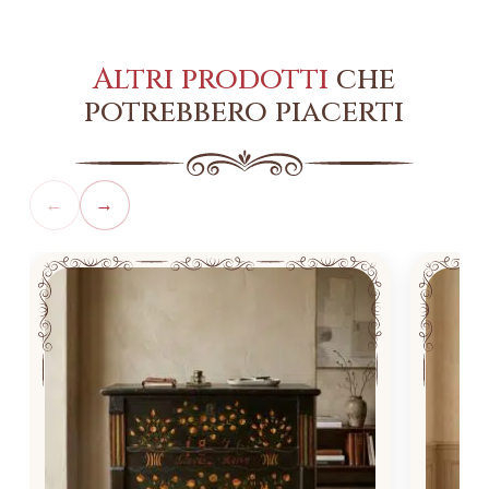
Altri prodotti
che
potrebbero piacerti
←
→