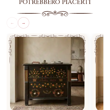
potrebbero piacerti
←
→