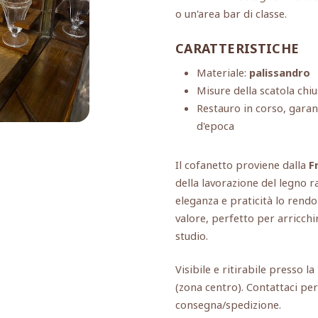
o un'area bar di classe.
CARATTERISTICHE
Materiale:
palissandro
Misure della scatola chi
Restauro in corso, gara
d'epoca
Il cofanetto proviene dalla
F
della lavorazione del legno r
eleganza e praticità lo ren
valore, perfetto per arricchi
studio.
Visibile e ritirabile presso l
(zona centro). Contattaci per
consegna/spedizione.