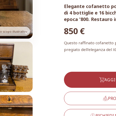
Elegante cofanetto por
di 4 bottiglie e 16 bic
epoca '800. Restauro i
850
€
 scopo illustrativo
Questo raffinato cofanetto 
pregiato dell'eleganza del X
AGGI
PRO
RICHIEDI