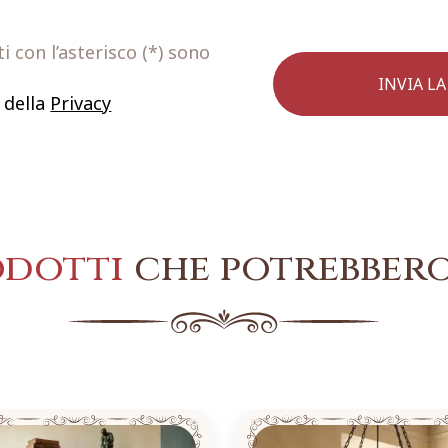
 con l’asterisco (*) sono
 della
Privacy
odotti
che potrebbero