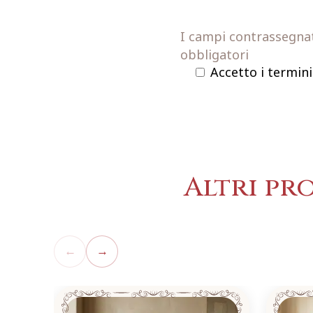
I campi contrassegnati
obbligatori
Accetto i termini
Altri pr
←
→