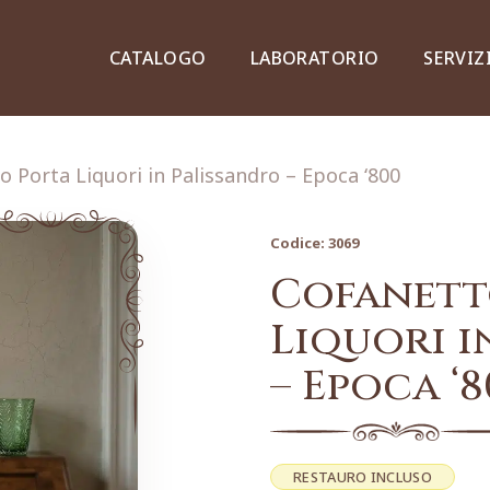
CATALOGO
LABORATORIO
SERVIZ
o Porta Liquori in Palissandro – Epoca ‘800
Codice:
3069
Credenze, piattaie e vetrine
Cofanett
Liquori i
– Epoca ‘8
Lampade e lampadari
Dipinti e stampe
RESTAURO INCLUSO