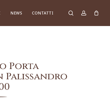
search
account
I
NEWS
CONTATTI
Armadi, comò e ribalte
o Porta
n Palissandro
00
Specchiere e consolle
Complementi d’arredo