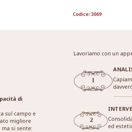
Codice:
3069
Lavoriamo con un appr
ANALI
Capiamo
davver
pacità di
INTERV
za sul campo e
Consolida
tato migliore
ed esteti
 ma si sente: