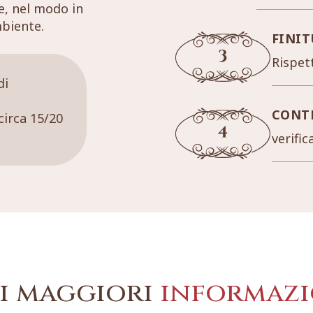
re, nel modo in
mbiente.
FINIT
Rispett
di
CONT
circa 15/20
verific
i maggiori
informazi