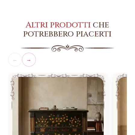
Altri prodotti
che
potrebbero piacerti
←
→