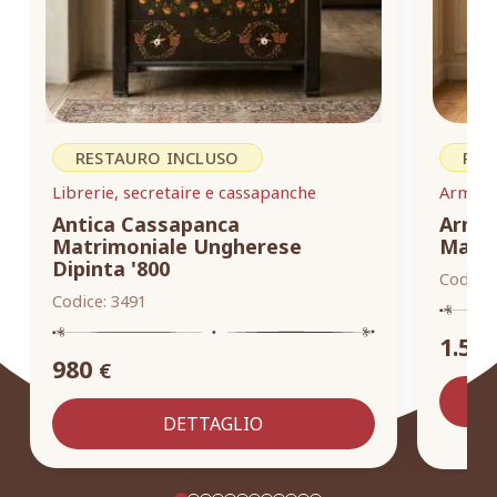
RESTAURO INCLUSO
RES
Librerie, secretaire e cassapanche
Armadi,
Antica Cassapanca
Armad
Matrimoniale Ungherese
Masse
Dipinta '800
Codice:
Codice:
3491
1.55
980
€
DETTAGLIO