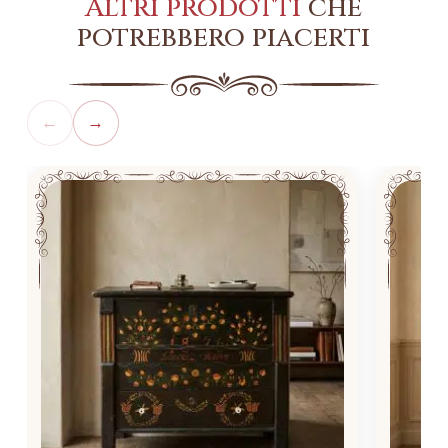
Altri prodotti
che
potrebbero piacerti
←
→