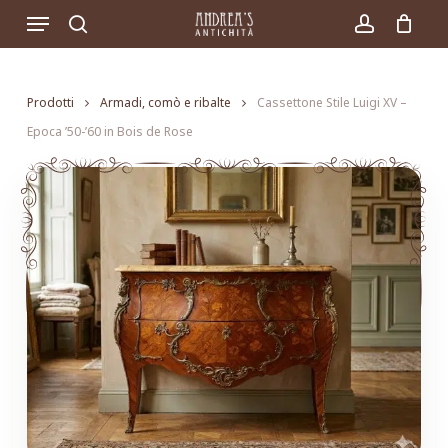
Skip
Menu
to
search
account
main
content
Prodotti
Armadi, comò e ribalte
Cassettone Stile Luigi XV –
Epoca ’50-’60 in Bois de Rose