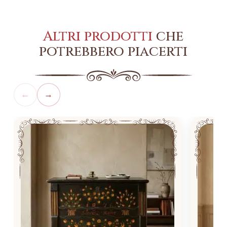
Altri prodotti
che
potrebbero piacerti
←
→