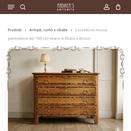
Skip
Menu
to
search
account
main
content
Prodotti
Armadi, comò e ribalte
Cassettone mosso
piemontese del ‘700 con intarsi in Ebano e Bosso