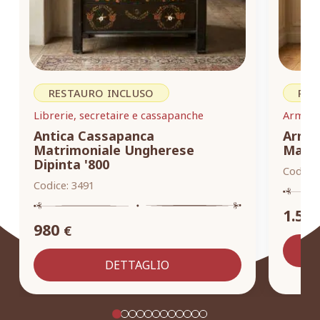
RESTAURO INCLUSO
RES
Librerie, secretaire e cassapanche
Armadi,
Antica Cassapanca
Armad
Matrimoniale Ungherese
Masse
Dipinta '800
Codice:
Codice:
3491
1.55
980
€
DETTAGLIO