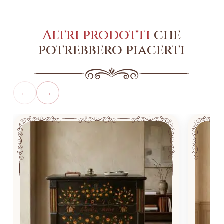
Altri prodotti
che
potrebbero piacerti
←
→