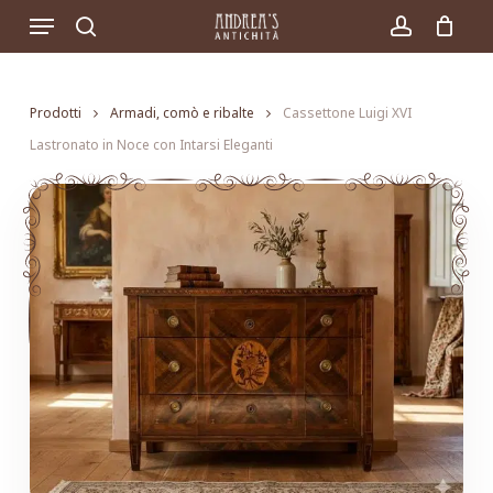
Skip
Menu
to
search
account
main
content
Prodotti
Armadi, comò e ribalte
Cassettone Luigi XVI
Lastronato in Noce con Intarsi Eleganti