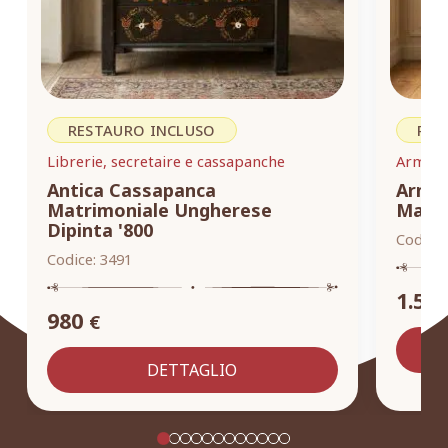
RESTAURO INCLUSO
RES
Librerie, secretaire e cassapanche
Armadi,
Antica Cassapanca
Armad
Matrimoniale Ungherese
Masse
Dipinta '800
Codice:
Codice:
3491
1.55
980
€
DETTAGLIO