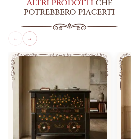
Altri prodotti
che
potrebbero piacerti
←
→