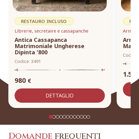
RESTAURO INCLUSO
RES
Librerie, secretaire e cassapanche
Armadi,
Antica Cassapanca
Armad
Matrimoniale Ungherese
Masse
Dipinta '800
Codice:
Codice:
3491
1.55
980
€
DETTAGLIO
Domande
frequenti