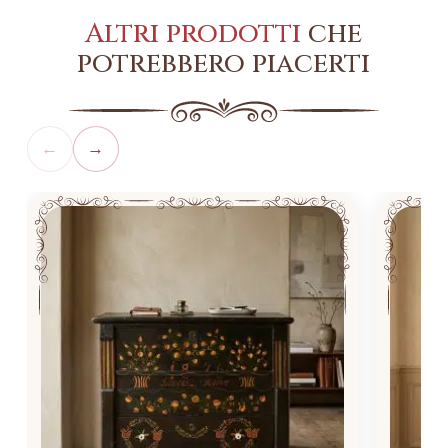
Altri prodotti
che
potrebbero piacerti
←
→