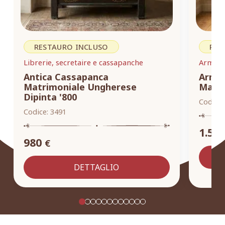
RESTAURO INCLUSO
RES
Librerie, secretaire e cassapanche
Armadi,
Antica Cassapanca
Armad
Matrimoniale Ungherese
Masse
Dipinta '800
Codice:
Codice:
3491
1.55
980
€
DETTAGLIO