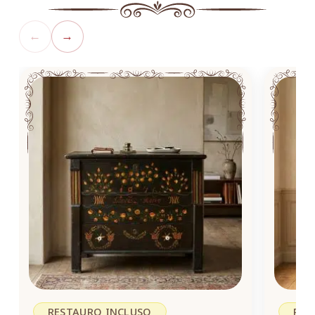
←
→
RESTAURO INCLUSO
RES