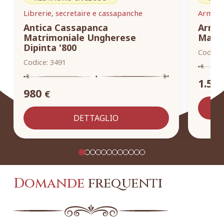
Librerie, secretaire e cassapanche
Armadi,
Antica Cassapanca
Armad
Matrimoniale Ungherese
Masse
Dipinta '800
Codice:
Codice:
3491
1.55
980
€
DETTAGLIO
Domande
frequenti