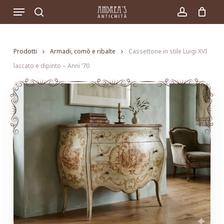
Skip
Menu
to
search
account
main
content
Prodotti
Armadi, comò e ribalte
Cassettone in stile Luigi XVI
laccato e dipinto – Anni ’70