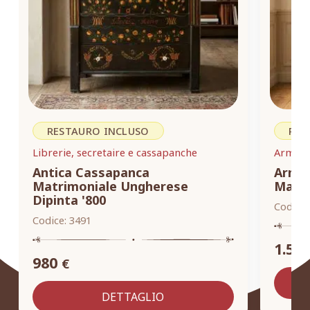
RESTAURO INCLUSO
RES
Librerie, secretaire e cassapanche
Armadi,
Antica Cassapanca
Armad
Matrimoniale Ungherese
Masse
Dipinta '800
Codice:
Codice:
3491
1.55
980
€
DETTAGLIO