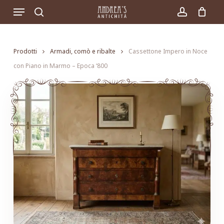
Skip
Menu
to
search
account
main
content
Prodotti
Armadi, comò e ribalte
Cassettone Impero in Noce
con Piano in Marmo – Epoca ‘800