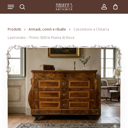
Skip
Menu
to
search
account
main
content
Prodotti
Armadi, comò e ribalte
Cassettone a Chitarra
Lastronato – Primo ‘800 in Piuma di Noce