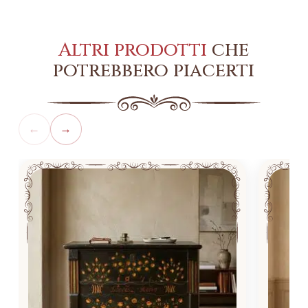
Altri prodotti
che
potrebbero piacerti
←
→