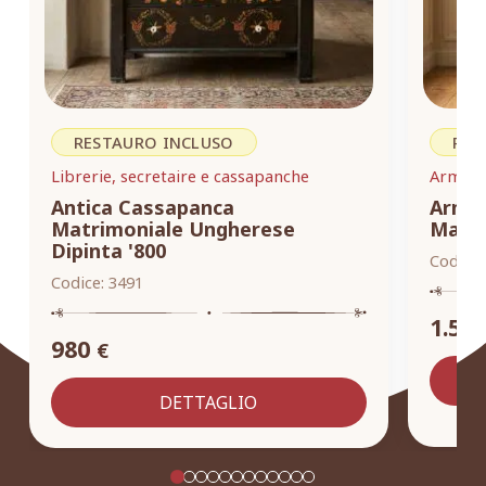
RESTAURO INCLUSO
RES
Librerie, secretaire e cassapanche
Armadi,
Antica Cassapanca
Armad
Matrimoniale Ungherese
Masse
Dipinta '800
Codice:
Codice:
3491
1.55
980
€
DETTAGLIO