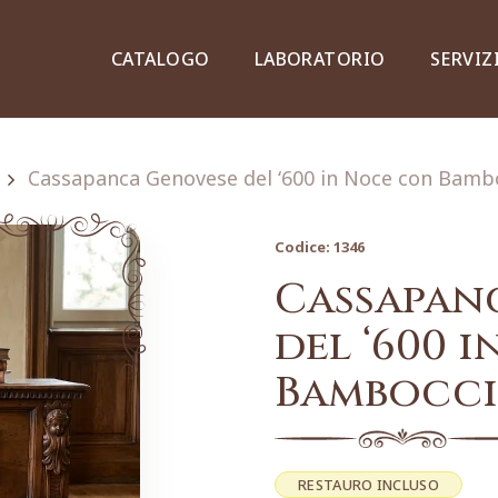
CATALOGO
LABORATORIO
SERVIZ
Cassapanca Genovese del ‘600 in Noce con Bamb
Codice:
1346
Credenze, piattaie e vetrine
Cassapan
del ‘600 
Bambocci
Lampade e lampadari
Dipinti e stampe
RESTAURO INCLUSO