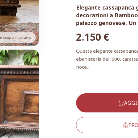
Elegante cassapanca g
decorazioni a Bambocc
palazzo genovese. Un p
2.150
€
 scopo illustrativo
Questa elegante cassapanca
ebanisteria del ‘600, caratt
noce...
AGGI
PRO