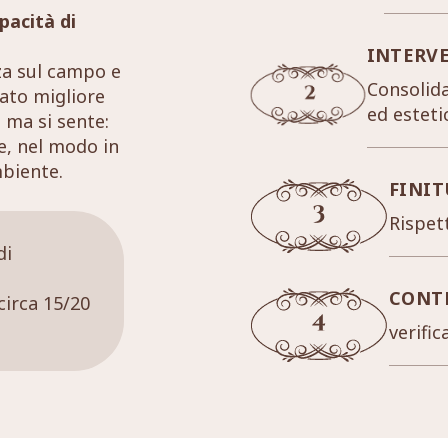
pacità di
INTERV
za sul campo e
Consolida
tato migliore
ed esteti
 ma si sente:
re, nel modo in
mbiente.
FINIT
Rispett
di
CONT
circa 15/20
verific