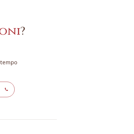
oni
?
e tempo