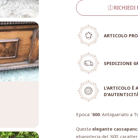
RICHIEDI
ARTICOLO PRO
SPEDIZIONE G
L'ARTICOLO È
D'AUTENTICIT
Epoca:
‘600
. Antiquariato a T
Questa
elegante cassapanc
ebanisteria del
‘600
, caratte