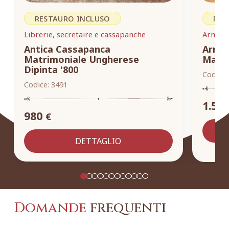
RESTAURO INCLUSO
RES
Librerie, secretaire e cassapanche
Armadi,
Antica Cassapanca
Armad
Matrimoniale Ungherese
Masse
Dipinta '800
Codice:
Codice:
3491
1.55
980
€
DETTAGLIO
Domande
frequenti