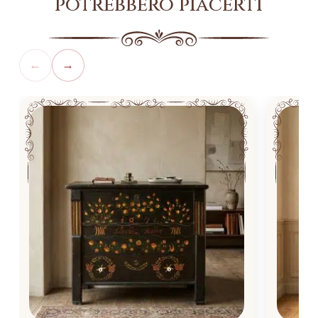
potrebbero piacerti
←
→