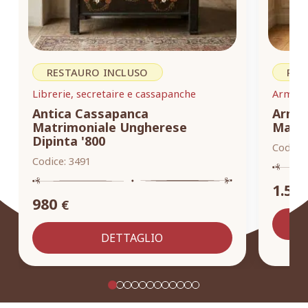
RESTAURO INCLUSO
RES
Librerie, secretaire e cassapanche
Armadi,
Antica Cassapanca
Armad
Matrimoniale Ungherese
Masse
Dipinta '800
Codice:
Codice:
3491
1.55
980
€
DETTAGLIO