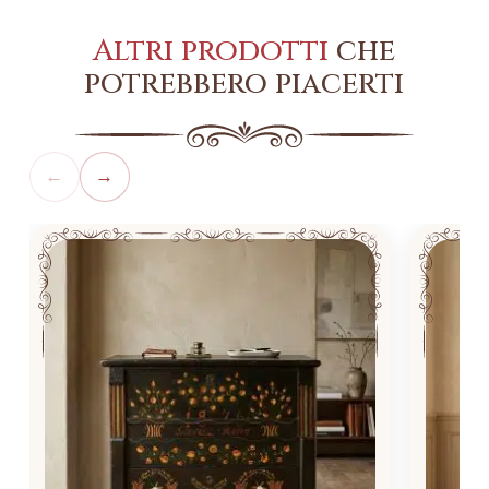
Altri prodotti
che
potrebbero piacerti
←
→