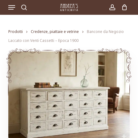
Skip
Menu
to
search
account
main
content
Prodotti
Credenze, piattaie e vetrine
Bancone da Negozio
Laccato con Venti Cassetti – Epoca 1900