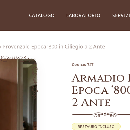
CATALOGO
LABORATORIO
SERVIZ
Provenzale Epoca ‘800 in Ciliegio a 2 Ante
Codice:
747
Credenze, piattaie e vetrine
Armadio 
Epoca ‘800
2 Ante
Lampade e lampadari
Dipinti e stampe
RESTAURO INCLUSO