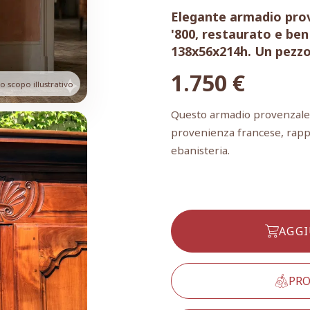
Elegante armadio prove
'800, restaurato e be
138x56x214h. Un pezzo
1.750
€
 scopo illustrativo
Questo armadio provenzale a 
provenienza francese, rapp
ebanisteria.
AGGI
PRO