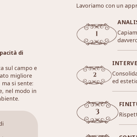
Lavoriamo con un appr
ANALI
Capiamo
davver
pacità di
INTERV
za sul campo e
Consolida
tato migliore
ed esteti
 ma si sente:
re, nel modo in
mbiente.
FINIT
Rispett
di