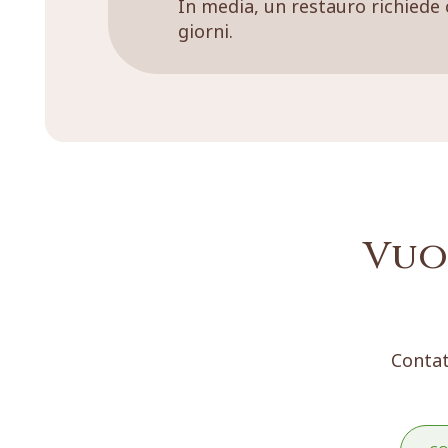
In media, un restauro richiede 
giorni.
Vuo
Contat