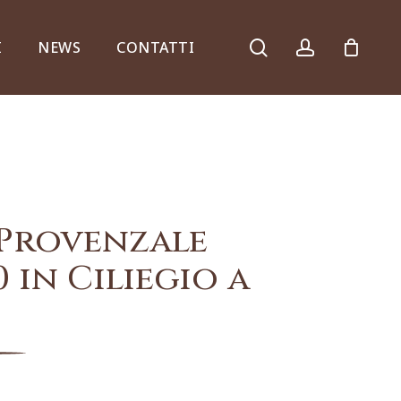
search
account
I
NEWS
CONTATTI
Armadi, comò e ribalte
Provenzale
 in Ciliegio a
Specchiere e consolle
Complementi d’arredo