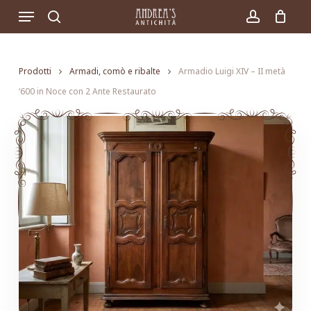
Skip
Menu
to
search
account
main
content
Prodotti
Armadi, comò e ribalte
Armadio Luigi XIV – II metà
‘600 in Noce con 2 Ante Restaurato