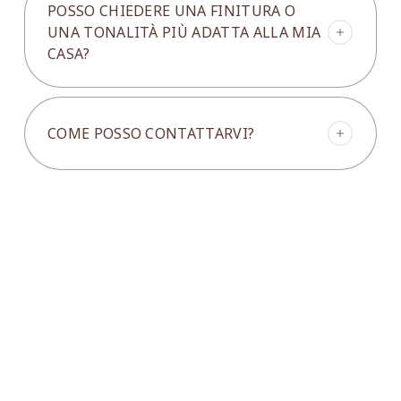
POSSO CHIEDERE UNA FINITURA O
l’appuntamento, così trovi tutto pronto e
senza cancellarne la storia. L’obiettivo è
UNA TONALITÀ PIÙ ADATTA ALLA MIA
organizzato.
recuperare solidità, funzionalità e resa
CASA?
estetica, intervenendo in modo coerente
con materiali, costruzione ed epoca. Ogni
Sì, possiamo valutare anche scelte legate
intervento viene deciso in base alle reali
al gusto personale e al contesto della tua
condizioni dell’oggetto e al risultato che si
COME POSSO CONTATTARVI?
abitazione, come la resa della finitura o
vuole ottenere.
alcune tonalità. L’importante è trovare un
equilibrio tra desiderio estetico e coerenza
Puoi contattarci come preferisci:
del pezzo, evitando interventi che lo
telefonata, video call oppure email. Se la
snaturino. Se ci racconti l’ambiente e ci
richiesta riguarda un prodotto del
mostri qualche foto, riusciamo a
catalogo, è molto utile indicare il link o il
consigliarti con più precisione.
nome del pezzo.