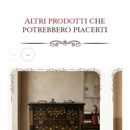
Altri prodotti
che
potrebbero piacerti
←
→