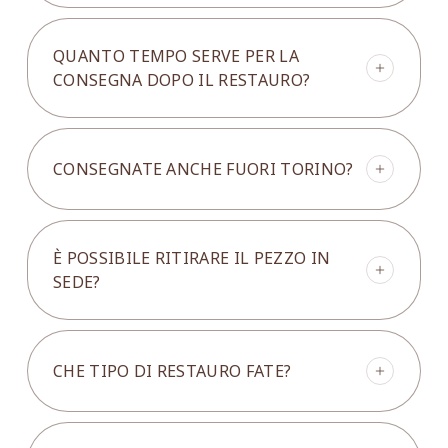
QUANTO TEMPO SERVE PER LA
CONSEGNA DOPO IL RESTAURO?
In generale, dalla fine del restauro la
consegna richiede mediamente circa 10 –
CONSEGNATE ANCHE FUORI TORINO?
15 giorni. Questo intervallo può variare in
base alla zona di destinazione, al tipo di
pezzo e alla logistica necessaria per
Sì, organizziamo consegne anche fuori
trasportarlo in modo sicuro. Se ci indichi
Torino. In questi casi valutiamo di volta in
È POSSIBILE RITIRARE IL PEZZO IN
città e CAP, possiamo confermarti una
volta tempi e modalità in base alla
SEDE?
stima più precisa già in fase di richiesta.
destinazione e alle caratteristiche del
pezzo. Se ci dici dove deve arrivare,
Sì, il ritiro in sede è sempre possibile. In
possiamo dirti subito come gestiremo la
molti casi è una soluzione comoda,
consegna.
CHE TIPO DI RESTAURO FATE?
soprattutto se vuoi vedere il pezzo dal vivo
prima di portarlo a casa oppure se
preferisci gestire direttamente il
Il nostro restauro è pensato per rispettare
trasporto. Ti chiediamo solo di concordare
il pezzo e riportarlo alla sua forma migliore