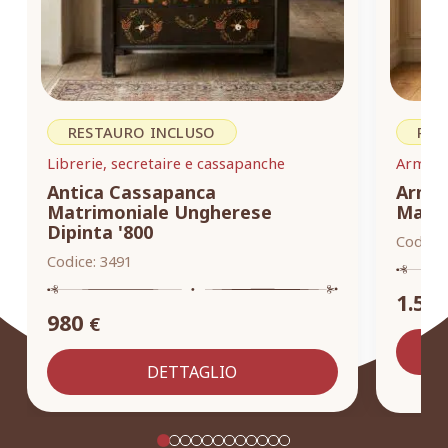
RESTAURO INCLUSO
RES
Librerie, secretaire e cassapanche
Armadi,
Antica Cassapanca
Armad
Matrimoniale Ungherese
Masse
Dipinta '800
Codice:
Codice:
3491
1.55
980
€
DETTAGLIO