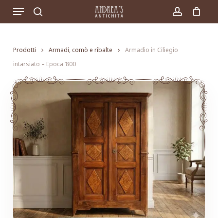
Skip
Menu
to
search
account
main
content
Prodotti
Armadi, comò e ribalte
Armadio in Ciliegio
intarsiato – Epoca ‘800