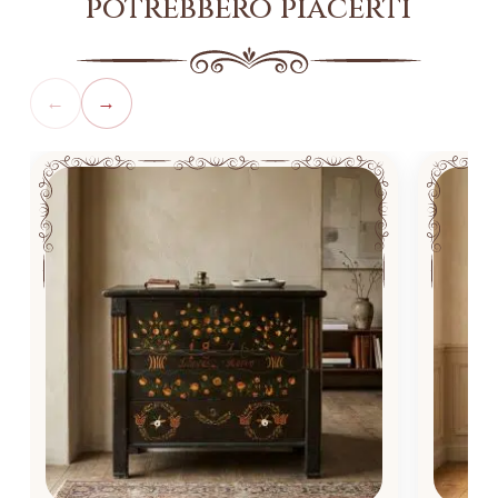
potrebbero piacerti
←
→