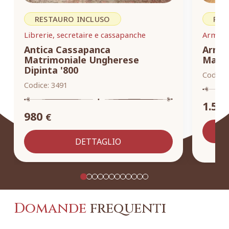
RESTAURO INCLUSO
RES
Librerie, secretaire e cassapanche
Armadi,
Antica Cassapanca
Armad
Matrimoniale Ungherese
Masse
Dipinta '800
Codice:
Codice:
3491
1.55
980
€
DETTAGLIO
Domande
frequenti