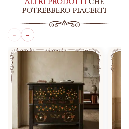
Altri prodotti
che
potrebbero piacerti
←
→