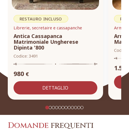
RESTAURO INCLUSO
RES
Librerie, secretaire e cassapanche
Armadi,
Antica Cassapanca
Armad
Matrimoniale Ungherese
Masse
Dipinta '800
Codice:
Codice:
3491
1.55
980
€
DETTAGLIO
Domande
frequenti