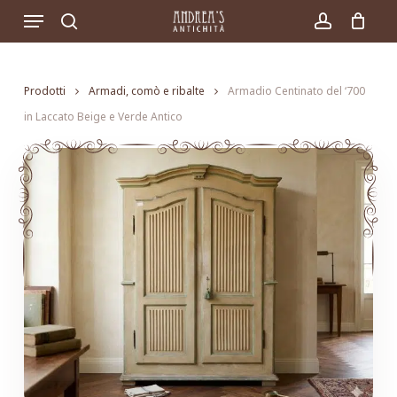
Skip
Menu
to
search
account
main
content
Prodotti
Armadi, comò e ribalte
Armadio Centinato del ‘700
in Laccato Beige e Verde Antico